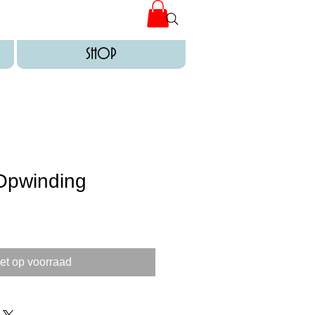
SHOP
Opwinding
et op voorraad