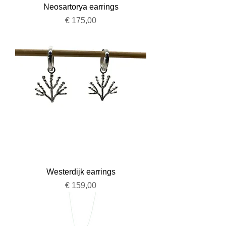
Neosartorya earrings
Prijs
€ 175,00
Westerdijk earrings
Prijs
€ 159,00