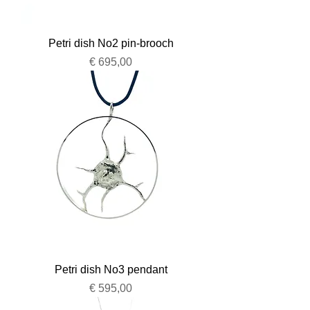
Petri dish No2 pin-brooch
Prijs
€ 695,00
Petri dish No3 pendant
Prijs
€ 595,00