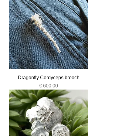
Dragonfly Cordyceps brooch
Prijs
€ 600,00