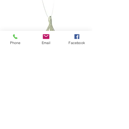
Phone
Email
Facebook
Pendant aspergillus
Prijs
€ 225,00