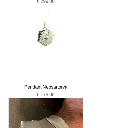
Prijs
€ 299,00
Pendant Neosartorya
Prijs
€ 175,00