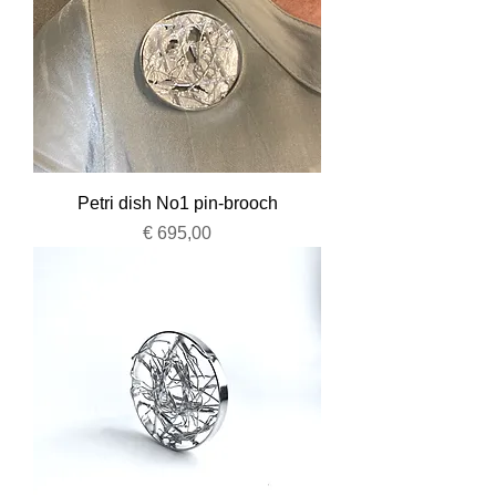
Petri dish No1 pin-brooch
Prijs
€ 695,00