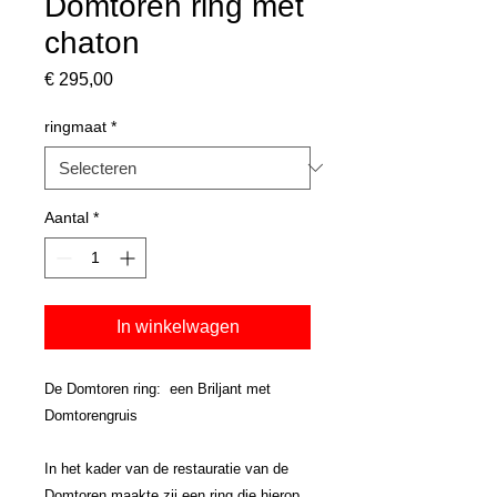
Domtoren ring met
chaton
Prijs
€ 295,00
ringmaat
*
Aantal
*
In winkelwagen
De Domtoren ring: een Briljant met
Domtorengruis
In het kader van de restauratie van de
Domtoren maakte zij een ring die hierop