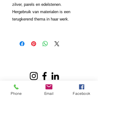
zilver, parels en edelstenen.
Hergebruik van materialen is een
terugkerend thema in haar
werk.
Atelier Karin Wichers | Nijverheidsweg
Phone
Email
Facebook
27L
|
3534AM
|
0621867779
|
atelierkarinwichers@gmail.com