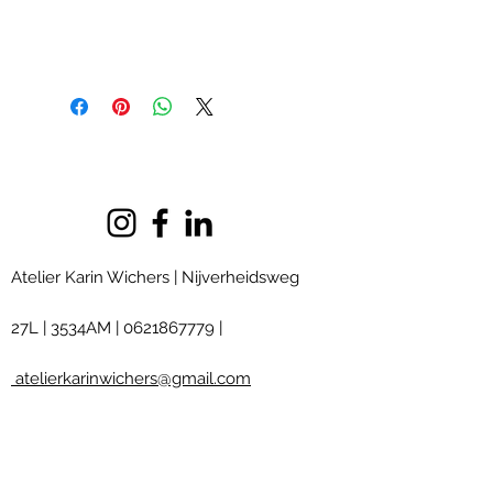
Atelier Karin Wichers | Nijverheidsweg
27L
|
3534AM
|
0621867779
|
atelierkarinwichers@gmail.com